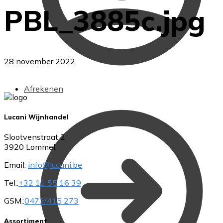
PBL_3885c.jpg
28 november 2022
Afrekenen
Lucani Wijnhandel
Slootvenstraat 2
3920 Lommel
Email:
info@lucani.be
Tel.:
+32 11 55 16 39
GSM.:
0473/415 273
Assortiment