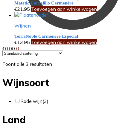
Matetic Corralillo Carmenère
€
21.95
Toevoegen aan winkelwagen
Wijnen
TerraNoble Carmenère Especial
€
13.95
Toevoegen aan winkelwagen
€
0.00
0
Toont alle 3 resultaten
Wijnsoort
Rode wijn
(3)
Land