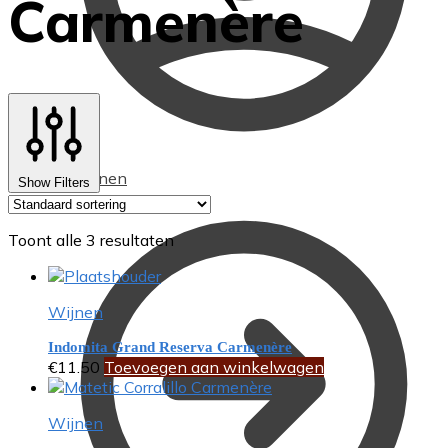
Carmenère
Afrekenen
Show Filters
Toont alle 3 resultaten
Wijnen
Indomita Grand Reserva Carmenère
€
11.50
Toevoegen aan winkelwagen
Wijnen