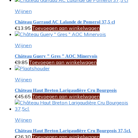
Wijnen
Château Garraud AC Lalande de Pomerol 37,5 cl
€
13.95
Toevoegen aan winkelwagen
Wijnen
Château Guery ” Gres ” AOC Minervois
€
9.85
Toevoegen aan winkelwagen
Wijnen
Château Haut Breton Larigaudière Cru Bourgeois
€
45.65
Toevoegen aan winkelwagen
Wijnen
Château Haut Breton Larigaudière Cru Bourgeois 37,5cl.
€
26.30
Toevoegen aan winkelwagen