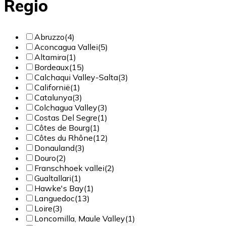
Regio
Abruzzo
(4)
Aconcagua Vallei
(5)
Altamira
(1)
Bordeaux
(15)
Calchaqui Valley-Salta
(3)
Californië
(1)
Catalunya
(3)
Colchagua Valley
(3)
Costas Del Segre
(1)
Côtes de Bourg
(1)
Côtes du Rhône
(12)
Donauland
(3)
Douro
(2)
Franschhoek vallei
(2)
Gualtallari
(1)
Hawke's Bay
(1)
Languedoc
(13)
Loire
(3)
Loncomilla, Maule Valley
(1)