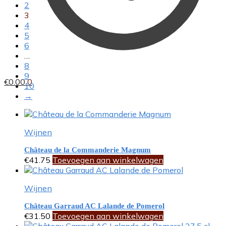
2
3
4
5
6
…
8
9
€
0.00
0
10
→
Wijnen
Château de la Commanderie Magnum
€
41.75
Toevoegen aan winkelwagen
Wijnen
Château Garraud AC Lalande de Pomerol
€
31.50
Toevoegen aan winkelwagen