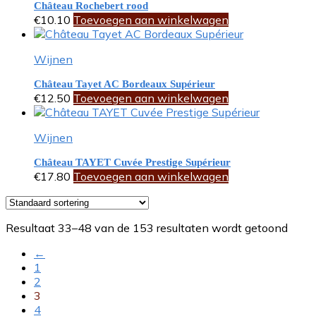
Château Rochebert rood
€
10.10
Toevoegen aan winkelwagen
Wijnen
Château Tayet AC Bordeaux Supérieur
€
12.50
Toevoegen aan winkelwagen
Wijnen
Château TAYET Cuvée Prestige Supérieur
€
17.80
Toevoegen aan winkelwagen
Resultaat 33–48 van de 153 resultaten wordt getoond
←
1
2
3
4