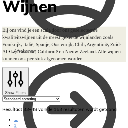
Wijnen
Bij ons vind je een scala door ons geselecteerde
kwaliteitswijnen uit de meest gekende wijnlanden zoals
Frankrijk, Italië, Spanje, Oostenrijk, Chili, Argentinië, Zuid-
Afrekenen
Afrika, Australië, Californië en Nieuw-Zeeland. Alle wijnen
kunnen ook per stuk afgenomen worden.
Show Filters
Resultaat 33–48 van de 153 resultaten wordt getoond
←
1