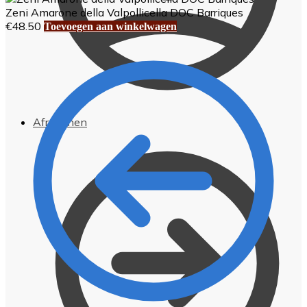
Zeni Amarone della Valpollicella DOC Barriques
€
48.50
Toevoegen aan winkelwagen
Afrekenen