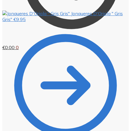
Jonqueres D'Oriola " Gris
Gris"
€
9.95
€
0.00
0