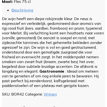
Maat:
Fles 75 cl
Beschrijving
De wijn heeft een diepe robijnrode kleur. De neus is
expressief en verleidelijk, gedomineerd door aroma’s van
rijp rood fruit (kers, aardbei, framboos) en pruim, typerend
voor Merlot. Bij verluchting komt een houttoets naar voren
(vanille, geroosterd) De aanzet is soepel en rond, met
zijdezachte tannines die het gehemelte bekleden zonder
agressief te zijn. De wijn is vol en goed gestructureerd,
ondersteund door een gematigde zuurgraad die voor
frisheid en evenwicht zorgt. In het middenpalet nemen
smaken van zwart fruit (braam, zwarte bes) het over,
begeleid door subtiele kruidige accenten. De afdronk is
langdurig en elegant.
Gastronomie
: Ideaal om meteen
van te genieten of om nog enkele jaren te bewaren. Hij
past perfect bij eendenborst, kalfsgebraad met
paddenstoelen of een plateau met gerijpte kazen.
SKU:
BOR42
Categorie:
Wijnen