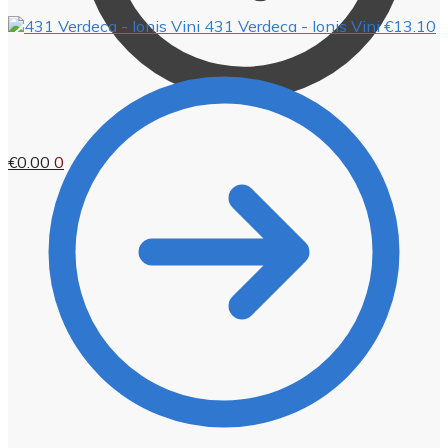
431 Verdeca - Ionis Vini
€
13.10
€
0.00
0