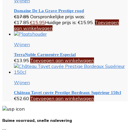
Wijnen
Domaine De La Grave Prestige rood
€
17.85
Oorspronkelijke prijs was:
€17.85.
€
15.95
Huidige prijs is: €15.95.
Toevoegen
aan winkelwagen
Wijnen
TerraNoble Carmenère Especial
€
13.95
Toevoegen aan winkelwagen
Wijnen
Château Tayet cuvée Prestige Bordeaux Supérieur 150cl
€
52.60
Toevoegen aan winkelwagen
Ruime voorraad, snelle nalevering